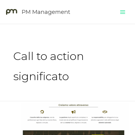
Vai
Mai
PM Management
al
Men
contenuto
Call to action
significato
Call
To
Action:
clicca