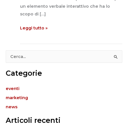
un elemento verbale interattivo che ha lo
scopo di […]
Leggi tutto »
C
e
Categorie
r
c
eventi
a
marketing
:
news
Articoli recenti