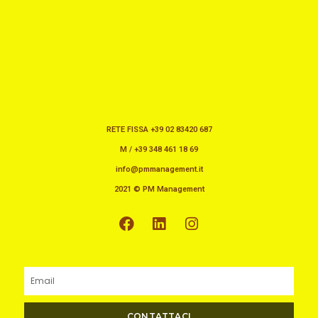
RETE FISSA +39 02 83420 687
M / +39 348 461 18 69
info@pmmanagement.it
2021 © PM Management
F
L
I
a
i
n
c
n
s
e
k
t
b
e
a
Email
o
d
g
o
i
r
CONTATTACI