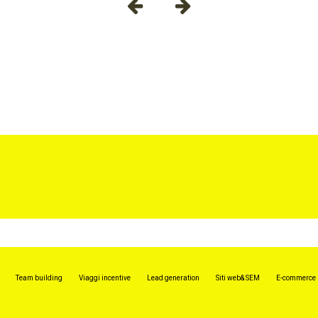
Team building
Viaggi incentive
Lead generation
Siti web& SEM​
E-commerce