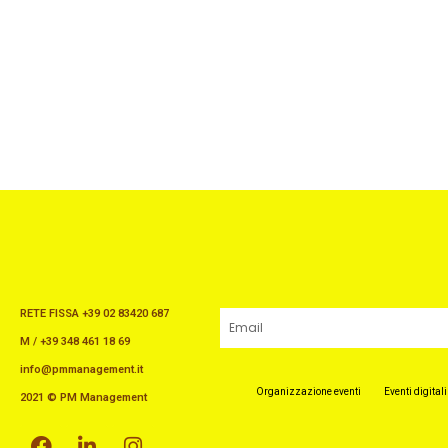
RETE FISSA +39 02 83420 687
Email
M / +39 348 461 18 69
info@pmmanagement.it
Organizzazione eventi
Eventi digitali
2021 © PM Management
F
L
I