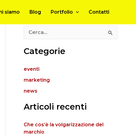
hi siamo
Blog
Portfolio
Contatti
C
e
Categorie
r
c
eventi
a
marketing
:
news
Articoli recenti
Che cos’è la volgarizzazione del
marchio